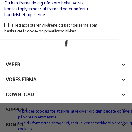
Du kan framelde dig når som helst. Vores
kontaktoplysninger til framelding er anført i
handelsbetingelserne.
Ja, jeg accepterer vilkårene og betingelserne som
beskrevet i Cookie- og privatlivspolitikken.
VARER

VORES FIRMA

DOWNLOAD

SUPPORT

Vi bruger cookies for at sikre, at vi giver dig den bedste oplevel
på vores hjemmeside.
Hvis du fortsætter, antager vi, at du giver samtykke til vores brug
KONTO

cookies.