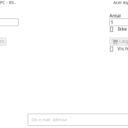
C - R5...
Acer Asp
Antal

Ikke 
rv
Læg

Vis h