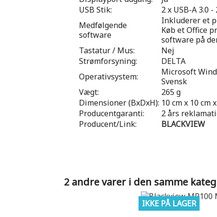
USB Stik:
2 x USB-A 3.0 -
Inkluderer et p
Medfølgende
Køb et Office p
software
software på de
Tastatur / Mus:
Nej
Strømforsyning:
DELTA
Microsoft Windo
Operativsystem:
Svensk
Vægt:
265 g
Dimensioner (BxDxH):
10 cm x 10 cm x
Producentgaranti:
2 års reklamat
Producent/Link:
BLACKVIEW
2 andre varer i den samme kateg
IKKE PÅ LAGER