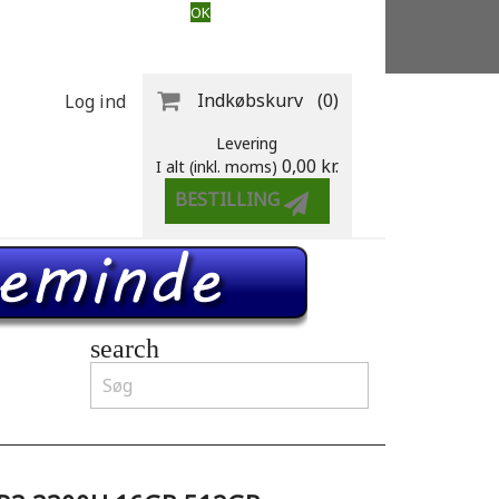
OK
Indkøbskurv
(0)
Log ind
Levering
0,00 kr.
I alt (inkl. moms)
BESTILLING
search