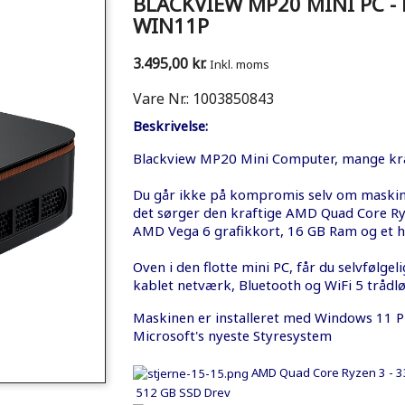
BLACKVIEW MP20 MINI PC -
WIN11P
3.495,00 kr.
Inkl. moms
Vare Nr.:
1003850843
Beskrivelse:
Blackview MP20 Mini Computer, mange kræf
Du går ikke på kompromis selv om maskin
det sørger den kraftige AMD Quad Core R
AMD Vega 6 grafikkort, 16 GB Ram og et h
Oven i den flotte mini PC, får du selvfølge
kablet netværk, Bluetooth og
WiFi 5 trådl
Maskinen er installeret med Windows 11 P
Microsoft's nyeste Styresystem
AMD Quad Core Ryzen 3 - 3
512 GB SSD Drev