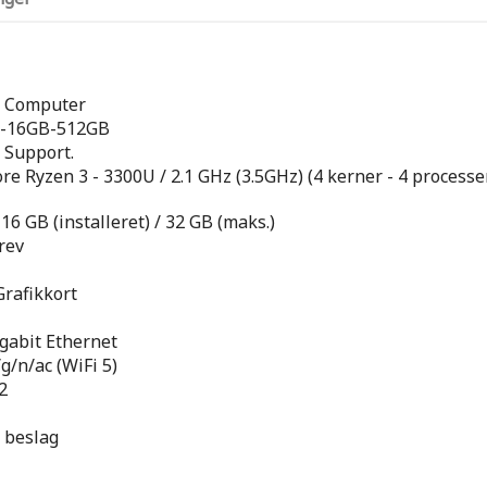
i Computer
U-16GB-512GB
 Support.
 Ryzen 3 - 3300U / 2.1 GHz (3.5GHz) (4 kerner - 4 processe
6 GB (installeret) / 32 GB (maks.)
rev
rafikkort
igabit Ethernet
g/n/ac (WiFi 5)
2
 beslag