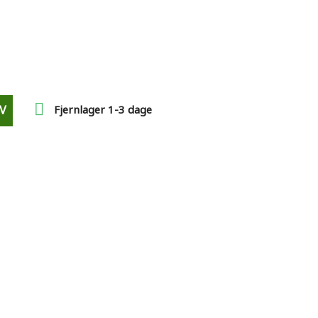

V
Fjernlager 1-3 dage