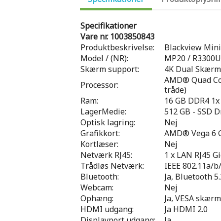
Specifikationer
Vare nr. 1003850843
Produktbeskrivelse:
Blackview Min
Model / (NR):
MP20 / R3300
Skærm support:
4K Dual Skærm
AMD® Quad Core
Processor:
tråde)
Ram:
16 GB DDR4 1x 1
LagerMedie:
512 GB - SSD D
Optisk lagring:
Nej
Grafikkort:
AMD® Vega 6 G
Kortlæser:
Nej
Netværk RJ45:
1 x LAN RJ45 G
Trådløs Netværk:
IEEE 802.11a/b/
Bluetooth:
Ja, Bluetooth 5.
Webcam:
Nej
Ophæng:
Ja, VESA skærm
HDMI udgang:
Ja HDMI 2.0
Displayport udgang:
Ja