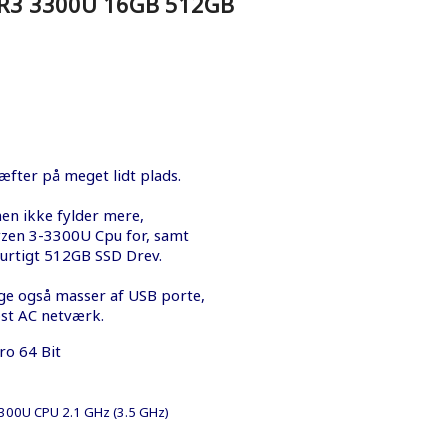
 R3 3300U 16GB 512GB
ter på meget lidt plads.
en ikke fylder mere,
yzen 3-3300U Cpu for, samt
urtigt 512GB SSD Drev.
lige også masser af USB porte,
øst AC netværk.
ro 64 Bit
300U CPU 2.1 GHz (3.5 GHz)