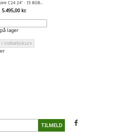
ire C24 24" - I5 8GB...
Pris
5.495,00 kr.
på lager
 i indkøbskurv
er