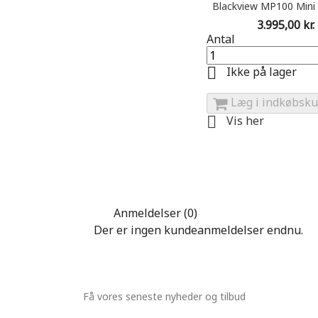
Blackview MP100 Mini P
Pris
3.995,00 kr.
Antal

Ikke på lager
Læg i indkøbsku

Vis her
Anmeldelser (0)
Der er ingen kundeanmeldelser endnu.
Få vores seneste nyheder og tilbud